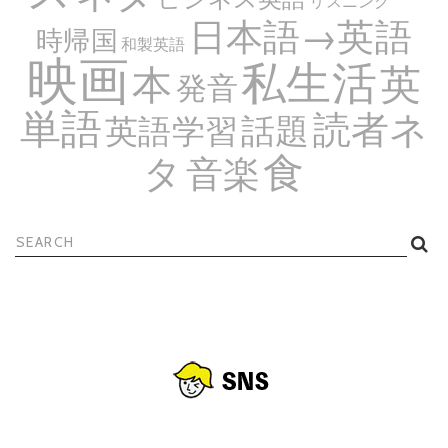
リスニング
日本語→英語
時帰国
和製英語
映画
私生活
英
本
発音
単語
読者ネ
話題
英語学習
食
タ
音楽
検
索: