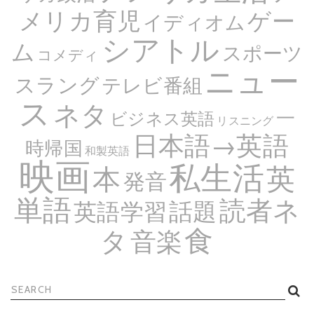
メリカ育児
ゲー
イディオム
シアトル
ム
スポーツ
コメディ
ニュー
スラング
テレビ番組
ス
ネタ
一
ビジネス英語
リスニング
日本語→英語
時帰国
和製英語
映画
私生活
英
本
発音
単語
読者ネ
話題
英語学習
食
タ
音楽
検