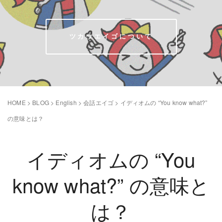
ツカウエイゴについて
HOME
>
BLOG
>
English
>
会話エイゴ
>
イディオムの “You know what?”
の意味とは？
イディオムの “You
know what?” の意味と
は？