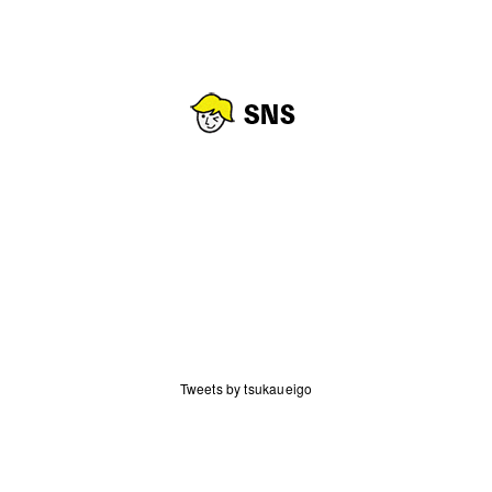
索:
Tweets by tsukaueigo